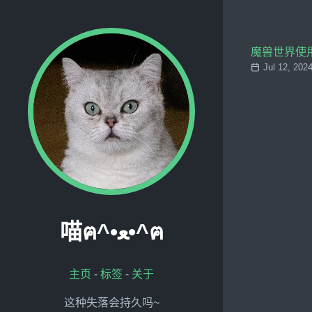
魔兽世界使用C
Jul 12, 202
喵ฅ^•ﻌ•^ฅ
主页
-
标签
-
关于
这种失落会持久吗~