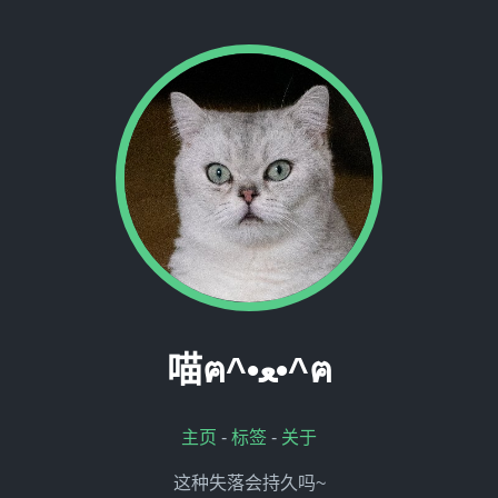
喵ฅ^•ﻌ•^ฅ
主页
-
标签
-
关于
这种失落会持久吗~