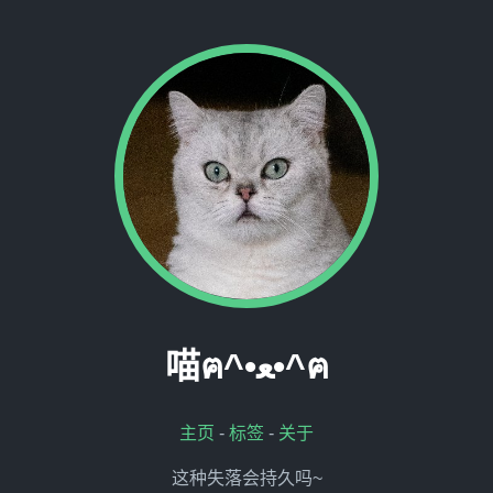
喵ฅ^•ﻌ•^ฅ
主页
-
标签
-
关于
这种失落会持久吗~