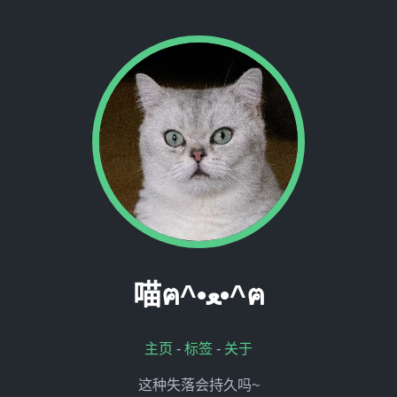
喵ฅ^•ﻌ•^ฅ
主页
-
标签
-
关于
这种失落会持久吗~