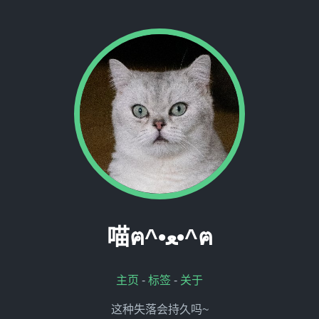
喵ฅ^•ﻌ•^ฅ
主页
-
标签
-
关于
这种失落会持久吗~