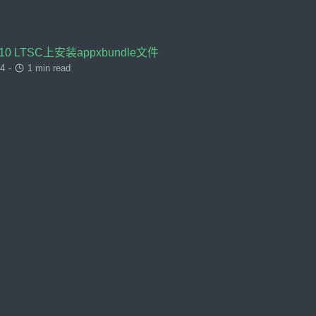
 10 LTSC上安装appxbundle文件
24
-
1 min read