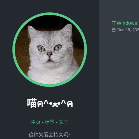
在Windows
Dec 18, 20
喵ฅ^•ﻌ•^ฅ
主页
-
标签
-
关于
这种失落会持久吗~