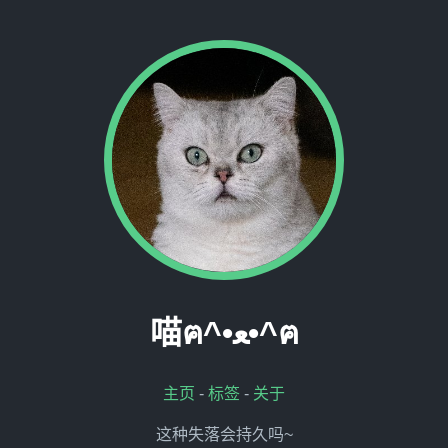
喵ฅ^•ﻌ•^ฅ
主页
-
标签
-
关于
这种失落会持久吗~